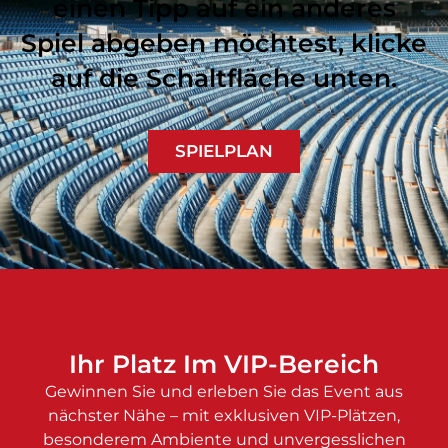
einen Tipp auf ein anderes
Spiel abgeben möchtest, klicke
auf die Schaltfläche unten.
SPIELPLAN
Ihr Platz Im VIP-Bereich
Gewinnen Sie und erleben Sie das Event aus
nächster Nähe – mit exklusiven VIP-Plätzen,
besonderem Ambiente und unvergesslichen