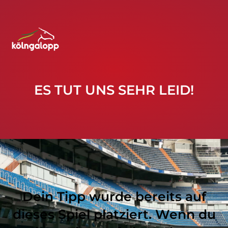
ES TUT UNS SEHR LEID!
Dein Tipp wurde bereits auf
dieses Spiel platziert. Wenn du